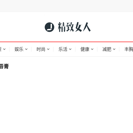
型
娱乐
时尚
乐活
健康
减肥
丰
星唇膏