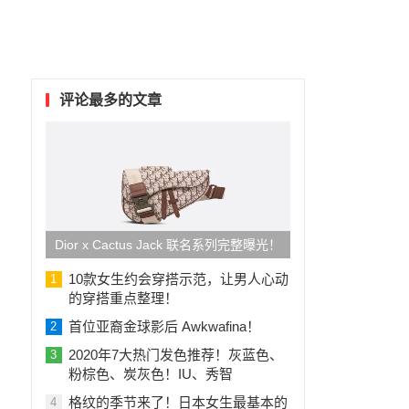
评论最多的文章
Dior x Cactus Jack 联名系列完整曝光！
10款女生约会穿搭示范，让男人心动
1
的穿搭重点整理！
首位亚裔金球影后 Awkwafina！
2
2020年7大热门发色推荐！灰蓝色、
3
粉棕色、炭灰色！IU、秀智
格纹的季节来了！日本女生最基本的
4