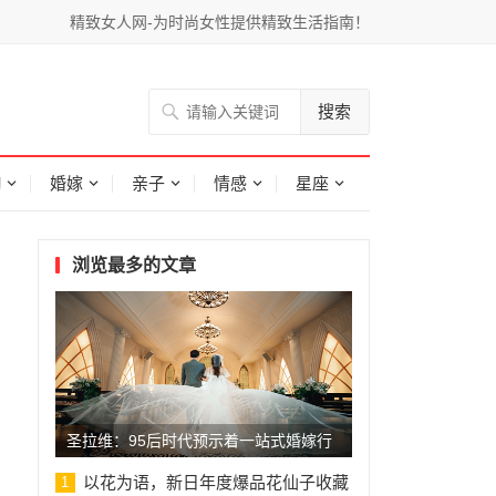
精致女人网-为时尚女性提供精致生活指南！
搜索
胸
婚嫁
亲子
情感
星座
浏览最多的文章
圣拉维：95后时代预示着一站式婚嫁行
业的蓬
以花为语，新日年度爆品花仙子收藏
1