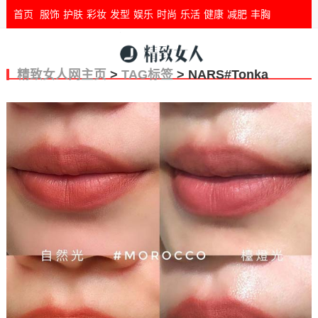
首页
服饰
护肤
彩妆
发型
娱乐
时尚
乐活
健康
减肥
丰胸
精致女人网主页
>
TAG标签
> NARS#Tonka